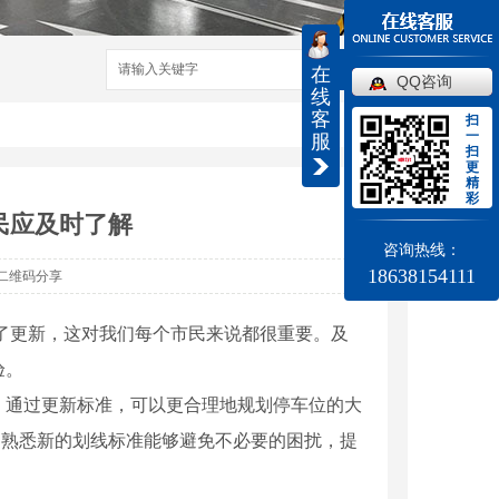
搜索
在
QQ咨询
线
客
扫
一
服
扫
更
精
彩
民应及时了解
咨询热线：
18638154111
二维码分享
了更新，这对我们每个市民来说都很重要。及
验。
。通过更新标准，可以更合理地规划停车位的大
，熟悉新的划线标准能够避免不必要的困扰，提