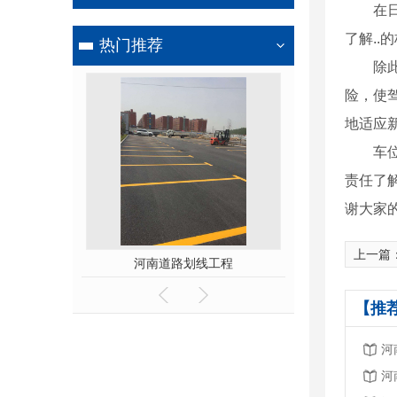
在
了解.
热门推荐
除
险，使
地适应
车
责任了
谢大家
上一篇
线施工
河南道路划线工程
河南热熔
【推
河
河