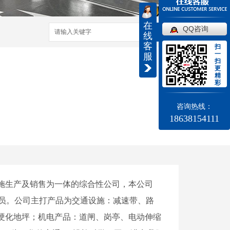
在
QQ咨询
搜索
线
客
扫
一
服
扫
更
精
彩
咨询热线：
18638154111
施生产及销售为一体的综合性公司，本公司
人员。公司主打产品为交通设施：减速带、路
硬化地坪；机电产品：道闸、岗亭、电动伸缩