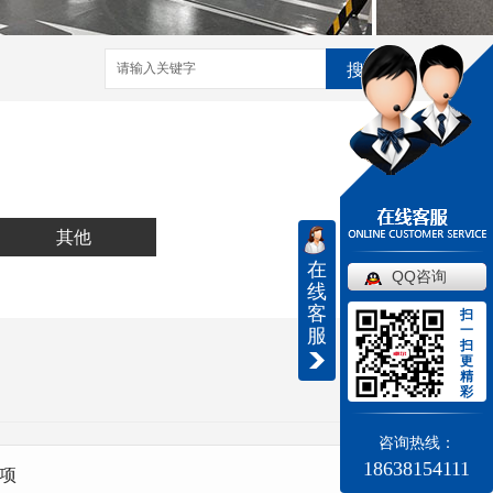
搜索
其他
在
QQ咨询
线
客
扫
一
服
扫
更
精
彩
咨询热线：
18638154111
项