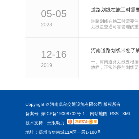
05-05
道路划线在施工时需要注
2023
划线是交通可靠管理的重
河南道路划线带您了
12-16
一、河南道路划线要根据
2019
放样，正常路段的划线要
Copyright © 河南卓尔交通设施有限公司 版权所有
备案号:
豫ICP备19008702号-1
网站地图
RSS
XML
技术支持：
无限动力
地址：郑州市华南城11A区一层1-180号