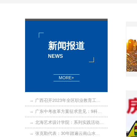
新闻报道
NEWS
MORE+
→
广西召开2023年全区职业教育工作会议，部署重点做好七项工作
→
广东中考改革方案征求意见：9科目笔试明年起拟由省级统一命题
→
北海艺术设计学院：系列实践活动弘扬雷锋精神
→
张克勤代表：30年踏遍云南山水，建成防治线虫微生物资源库