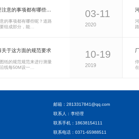
道路划线在施工时需要注意的事项都有哪些呢？
03-11
意的事项都有哪些呢？道路
2020
要组成部分，能…
解关于这方面的规范要求
10-19
图纸的规范规范来进行测量
2019
沿线每50M设一…
邮箱：2813317841@qq.com
联系人：李经理
联系手机：18638154111
联系电话：0371-65988511