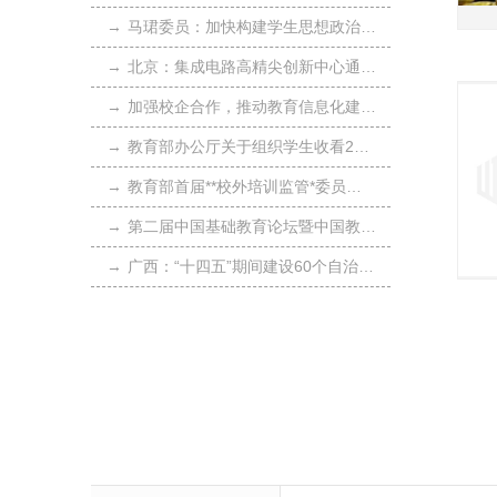
→
马珺委员：加快构建学生思想政治工作共同体
→
北京：集成电路高精尖创新中心通过里程碑成果考核
→
加强校企合作，推动教育信息化建设 、自主、可控
→
教育部办公厅关于组织学生收看2023年征兵宣传片的通知
→
教育部首届**校外培训监管*委员会成立
→
第二届中国基础教育论坛暨中国教育学会第三十四次学术年会召开
→
广西：“十四五”期间建设60个自治区高校黄大年式教师团队