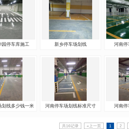
华园停车库施工
新乡停车场划线
河南停
场划线多少钱一米
河南停车场划线标准尺寸
河南停
共16记录
«上一页
1
2