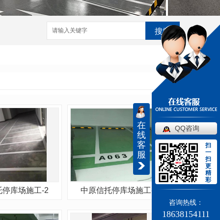
搜索
在
QQ咨询
线
客
扫
一
服
扫
更
精
彩
停库场施工-2
中原信托停库场施工-1
咨询热线：
18638154111