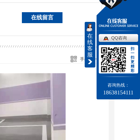
在线留言
在
QQ咨询
线
客
扫
一
服
扫
手机扫一扫
更
精
彩
咨询热线：
18638154111