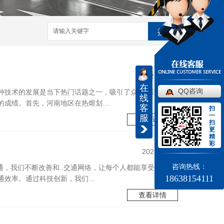
搜索
2025/07/12
在
QQ咨询
种技术的发展是当下热门话题之一，吸引了众多关注者的
线
的成绩。首先，河南地区在热熔划…
客
扫
一
服
查看详情
扫
更
精
彩
2025/06/23
咨询热线：
通，我们不断改善和..交通网络，让每个人都能享受到便
18638154111
通效率。通过科技创新，我们…
查看详情