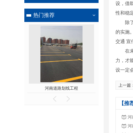
设，借
性和稳
热门推荐
除
的实施
交通 
在
力，才
设一定
上一篇
线工程
河南热熔划线施工
河南交通
【推
河
河